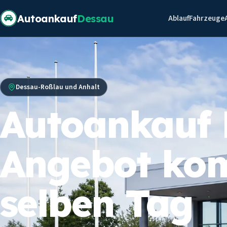
Autoankauf
Dessau
Ablauf
Fahrzeuge
Dessau-Roßlau und Anhalt
Autoankauf 
Angebot ko
selben Tag