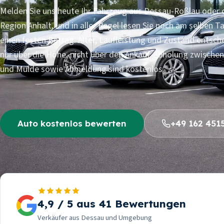
Melden Sie uns heute Ihr Fahrzeug aus Dessau-Roßlau oder 
Region Anhalt, und in aller Regel lesen Sie noch am selben T
einen festen Betrag. Alter, Laufleistung und Zustand entsch
nur über die Höhe, nicht über den Ankauf. Abholung zwischen
und Mulde sowie Abmeldung sind kostenlos.
Auto kostenlos bewerten
+49 162 451
12
24
Jahre
Stunden
4,9 / 5 aus 41 Bewertungen
Erfahrung im Fahrzeugankauf
bis zu Ihrem Angebo
Verkäufer aus Dessau und Umgebung