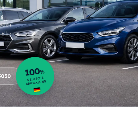
der
ag
eiden
 Elbe
100
%
5030
DEUTSCHE
ABWICKLUNG
10
Orte
t
im Abholgebiet um Dessau